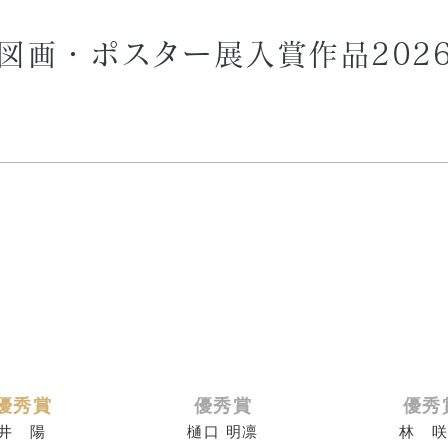
図画・ポスター展入賞作品202
優秀賞
優秀賞
優秀
井 陽
樋口 明凛
林 