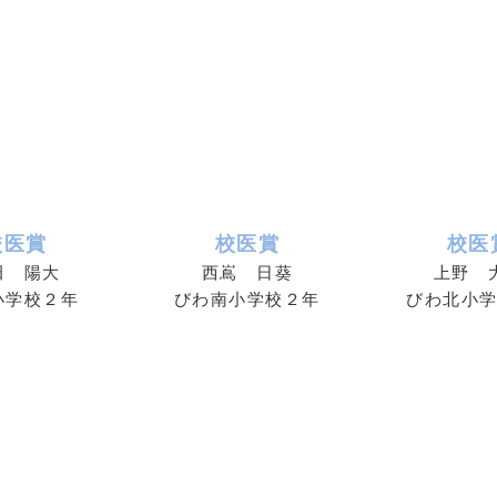
校医賞
校医賞
校医
田 陽大
西嶌 日葵
上野 
小学校２年
びわ南小学校２年
びわ北小