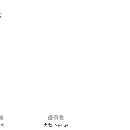
6
賞
優秀賞
咲良
大菅 のぞみ