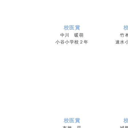
校医賞
中川 暖萌
竹
小谷小学校２年
速水
校医賞
布施 栞
城