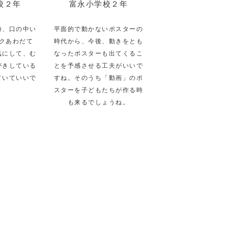
校２年
富永小学校２年
時、口の中い
平面的で動かないポスターの
クあわだて
時代から、今後、動きをとも
気にして、む
なったポスターも出てくるこ
がきしている
とを予感させる工夫がいいで
ていていいで
すね。そのうち「動画」のポ
。
スターを子どもたちが作る時
も来るでしょうね。