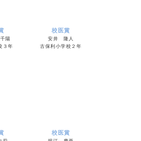
賞
校医賞
 千陽
安井 隆人
校３年
古保利小学校２年
賞
校医賞
朱莉
堀江 慶亜