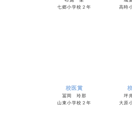
七郷小学校２年
高時
校医賞
冨岡 玲那
坪
山東小学校２年
大原