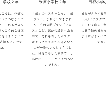
中学校２年
米原小学校２年
田根小学
んこうは、体ぜん
「歯」のポスターなら、「歯
歯みがきをする
こうにつながるこ
ブラシ」が多く出てきます
っぱいにブクブ
せてくれるポスタ
が、今の歯間ブラシ「フロ
て、おく歯まで
けんこう的なほほ
ス」など、ほかの道具もある
し歯予防の歯み
どをうまくかいて
中で、それを表したポスター
ようすがよく出
表情もいいです
がやっと出てきたなぁという
すね
ね。
のが一番のいんしょうでし
た。目をこらした表情で「し
あげに・・・」というのもい
いですね。