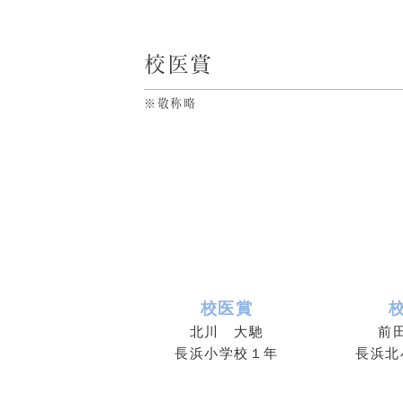
校医賞
※敬称略
校医賞
北川 大馳
前
長浜小学校１年
長浜北