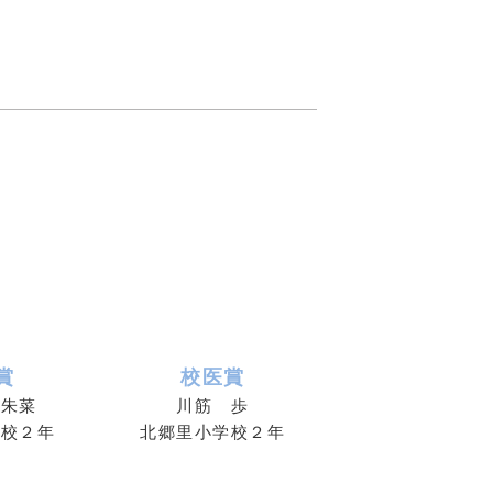
賞
校医賞
杏朱菜
川筋 歩
学校２年
北郷里小学校２年