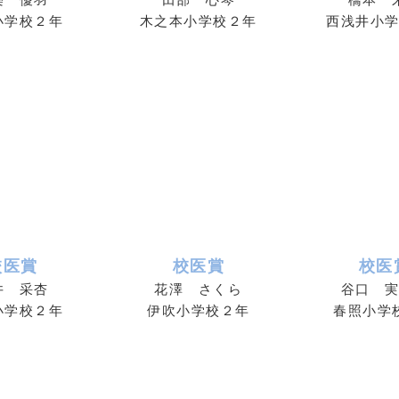
小学校２年
木之本小学校２年
西浅井小
校医賞
校医賞
校医
井 采杏
花澤 さくら
谷口 
小学校２年
伊吹小学校２年
春照小学