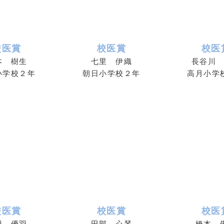
校医賞
校医賞
校医
本 樹生
七里 伊織
長谷川
小学校２年
朝日小学校２年
高月小学
校医賞
校医賞
校医
樂 優羽
田部 心琴
橋本 