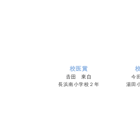
校医賞
𠮷田 來白
今
長浜南小学校２年
湯田