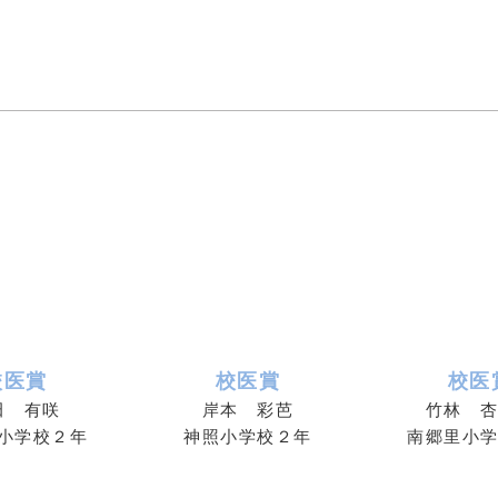
校医賞
校医賞
校医
田 有咲
岸本 彩芭
竹林 
小学校２年
神照小学校２年
南郷里小