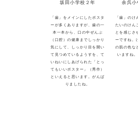
坂田小学校２年
余呉小
「歯」をメインにしたポスタ
「歯」のけ
ーが多くありますが、歯の一
たいのけん
本一本から、口の中ぜんぶ
とを感じさ
（口腔）の健康までしっかり
ーですね。
気にして、しっかり目を開い
の肌の色な
て見つめているようすを、て
いますね。
いねいにしあげられた「とっ
てもいいポスター」（秀作）
といえると思います。がんば
りましたね。