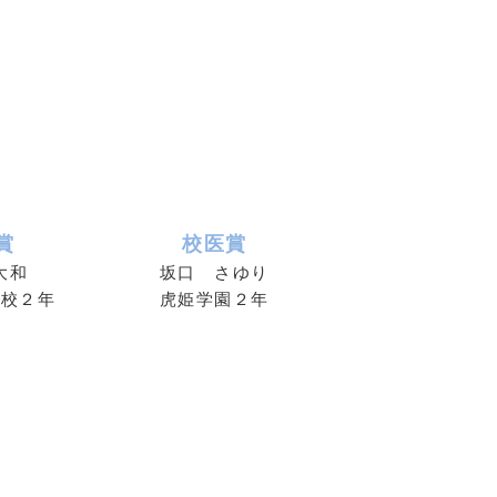
賞
校医賞
大和
坂口 さゆり
学校２年
虎姫学園２年