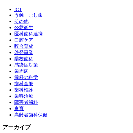
ICT
う蝕 むし歯
その他
公衆衛生
医科歯科連携
口腔ケア
咬合育成
啓発事業
学校歯科
感染症対策
歯周病
歯科の科学
歯科全般
歯科検診
歯科治療
障害者歯科
食育
高齢者歯科保健
アーカイブ