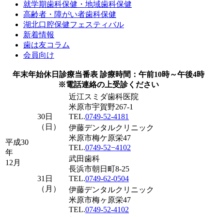
就学期歯科保健・地域歯科保健
高齢者・障がい者歯科保健
湖北口腔保健フェスティバル
新着情報
歯は友コラム
会員向け
年末年始休日診療当番表
診療時間：午前10時～午後4時
※電話連絡の上受診ください
近江スミダ歯科医院
米原市宇賀野267-1
30日
TEL.
0749-52-4181
（日）
伊藤デンタルクリニック
米原市梅ケ原栄47
平成30
TEL.
0749-52−4102
年
武田歯科
12月
長浜市朝日町8-25
31日
TEL.
0749-62-0504
（月）
伊藤デンタルクリニック
米原市梅ヶ原栄47
TEL.
0749-52-4102