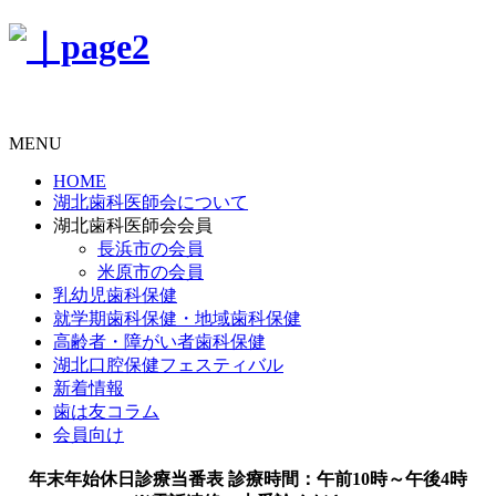
MENU
HOME
湖北歯科医師会について
湖北歯科医師会会員
長浜市の会員
米原市の会員
乳幼児歯科保健
就学期歯科保健・地域歯科保健
高齢者・障がい者歯科保健
湖北口腔保健フェスティバル
新着情報
歯は友コラム
会員向け
年末年始休日診療当番表
診療時間：午前10時～午後4時