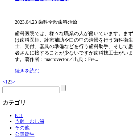
2023.04.23
歯科全般
歯科治療
歯科医院では、様々な職業の人が働いています。まず
は歯科医師、診療補助や口の中の清掃を行う歯科衛生
士、受付、器具の準備などを行う歯科助手、そして患
者さんに接することが少ないですが歯科技工士がいま
す。著作者：macrovector／出典：Fre...
続きを読む
<
1
2
3
>
カテゴリ
ICT
う蝕 むし歯
その他
公衆衛生